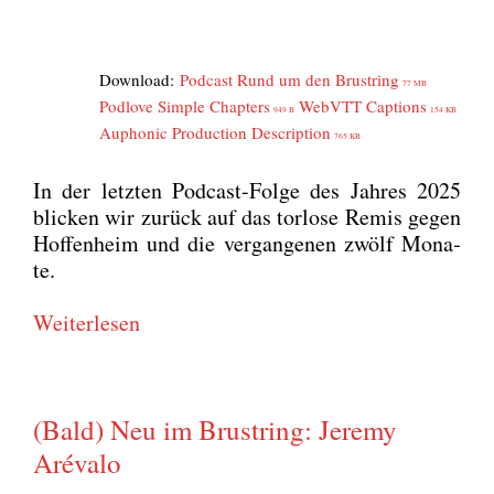
Down­load:
Pod­cast Rund um den Brust­ring
77 MB
Pod­l­ove Simp­le Chap­ters
WebVTT Cap­ti­ons
949 B
154 KB
Aupho­nic Pro­duc­tion Descrip­ti­on
765 KB
In der letz­ten Pod­cast-Fol­ge des Jah­res 2025
bli­cken wir zurück auf das tor­lo­se Remis gegen
Hof­fen­heim und die ver­gan­ge­nen zwölf Mona­
te.
Wei­ter­le­sen
(Bald) Neu im Brustring: Jeremy
Arévalo