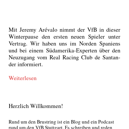
Mit Jere­my Aré­va­lo nimmt der VfB in die­ser
Win­ter­pau­se den ers­ten neu­en Spie­ler unter
Ver­trag. Wir haben uns im Nor­den Spa­ni­ens
und bei einem Süd­ame­ri­ka-Exper­ten über den
Neu­zu­gang vom Real Racing Club de San­tan­
der infor­miert.
Wei­ter­le­sen
Herzlich Willkommen!
Rund um den Brust­ring ist ein Blog und ein Pod­cast
rund um den VfB Stutt­gart. Es schrei­ben und reden