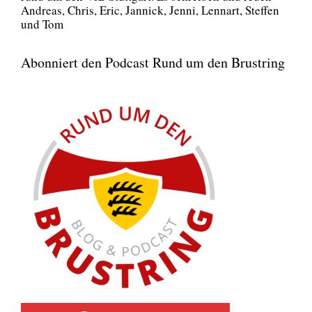
Andre­as, Chris, Eric, Jan­nick, Jen­ni, Lenn­art, Stef­fen
und Tom
Abonniert den Podcast Rund um den Brustring