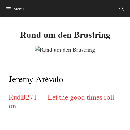
Zum
Menü
Inhalt
springen
Rund um den Brustring
Jeremy Arévalo
RudB271 — Let the good times roll
on