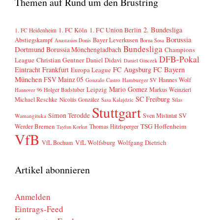
Themen auf Rund um den Brustring
2. Bundesliga
1. FC Köln
1. FC Union Berlin
1. FC Heidenheim
Borussia
Abstiegskampf
Bayer Leverkusen
Anastasios Donis
Borna Sosa
Bundesliga
Dortmund
Borussia Mönchengladbach
Champions
DFB-Pokal
League
Christian Gentner
Daniel Didavi
Daniel Ginczek
FC Bayern
Eintracht Frankfurt
FC Augsburg
Europa League
München
FSV Mainz 05
Hannes Wolf
Gonzalo Castro
Hamburger SV
Mario Gomez
Leipzig
Markus Weinzierl
Holger Badstuber
Hannover 96
SC Freiburg
Michael Reschke
Nicolás González
Sasa Kalajdzic
Silas
Stuttgart
Simon Terodde
SV
Sven Mislintat
Wamangituka
Werder Bremen
TSG Hoffenheim
Thomas Hitzlsperger
Tayfun Korkut
VfB
VfL Wolfsburg
Wolfgang Dietrich
VfL Bochum
Artikel abonnieren
Anmelden
Eintrags-Feed