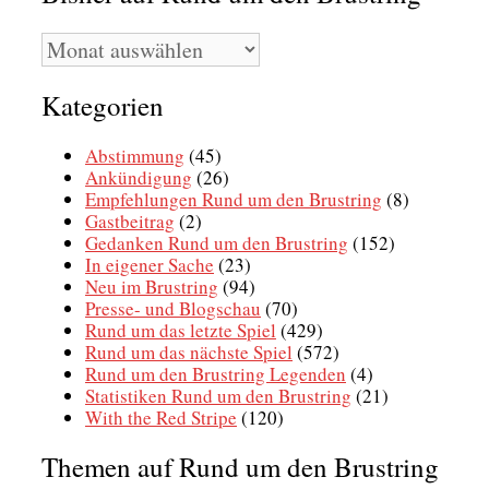
Bisher
auf
Rund
Kategorien
um
den
Brustring
Abstimmung
(45)
Ankündigung
(26)
Empfehlungen Rund um den Brustring
(8)
Gastbeitrag
(2)
Gedanken Rund um den Brustring
(152)
In eigener Sache
(23)
Neu im Brustring
(94)
Presse- und Blogschau
(70)
Rund um das letzte Spiel
(429)
Rund um das nächste Spiel
(572)
Rund um den Brustring Legenden
(4)
Statistiken Rund um den Brustring
(21)
With the Red Stripe
(120)
Themen auf Rund um den Brustring