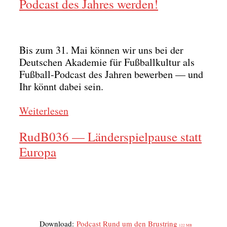
Podcast des Jahres werden!
Bis zum 31. Mai kön­nen wir uns bei der
Deut­schen Aka­de­mie für Fuß­ball­kul­tur als
Fuß­ball-Pod­cast des Jah­ren bewer­ben — und
Ihr könnt dabei sein.
Wei­ter­le­sen
RudB036 — Länderspielpause statt
Europa
Down­load:
Pod­cast Rund um den Brust­ring
122 MB