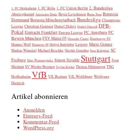
2. Bundesliga
1. FC Köln
1. FC Union Berlin
1. FC Heidenheim
Borussia
Abstiegskampf
Bayer Leverkusen
Anastasios Donis
Borna Sosa
Bundesliga
Dortmund
Borussia Mönchengladbach
Champions
DFB-
League
Christian Gentner
Daniel Didavi
Daniel Ginczek
Pokal
FC
Eintracht Frankfurt
FC Augsburg
Europa League
Bayern München
FSV Mainz 05
Gonzalo Castro
Hamburger SV
Mario Gomez
Leipzig
Hannes Wolf
Holger Badstuber
Hannover 96
SC
Markus Weinzierl
Michael Reschke
Nicolás González
Sasa Kalajdzic
Stuttgart
Freiburg
Simon Terodde
Sven
Silas Wamangituka
SV Werder Bremen
TSG
Mislintat
Thomas Hitzlsperger
Tayfun Korkut
VfB
Hoffenheim
VfL Wolfsburg
Wolfgang
VfL Bochum
Dietrich
Artikel abonnieren
Anmelden
Eintrags-Feed
Kommentar-Feed
WordPress.org