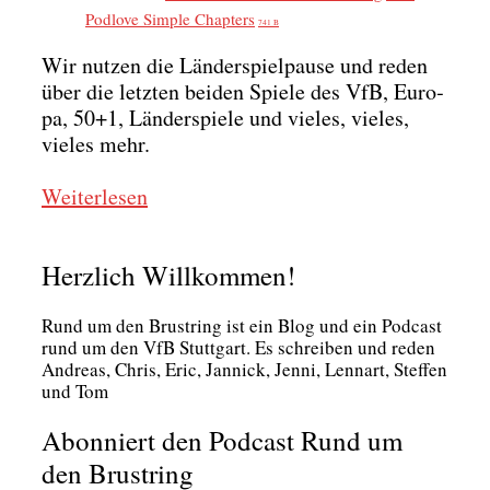
Pod­l­ove Simp­le Chap­ters
741 B
Wir nut­zen die Län­der­spiel­pau­se und reden
über die letz­ten bei­den Spie­le des VfB, Euro­
pa, 50+1, Län­der­spie­le und vie­les, vie­les,
vie­les mehr.
Wei­ter­le­sen
Herzlich Willkommen!
Rund um den Brust­ring ist ein Blog und ein Pod­cast
rund um den VfB Stutt­gart. Es schrei­ben und reden
Andre­as, Chris, Eric, Jan­nick, Jen­ni, Lenn­art, Stef­fen
und Tom
Abonniert den Podcast Rund um
den Brustring