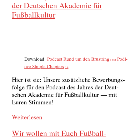
der Deutschen Akademie für
Fußballkultur
Down­load:
Pod­cast Rund um den Brust­ring
Pod­l­
5 MB
ove Simp­le Chap­ters
0 B
Hier ist sie: Unse­re zusätz­li­che Bewer­bungs­
fol­ge für den Pod­cast des Jah­res der Deut­
schen Aka­de­mie für Fuß­ball­kul­tur — mit
Euren Stim­men!
Wei­ter­le­sen
Wir wollen mit Euch Fußball-