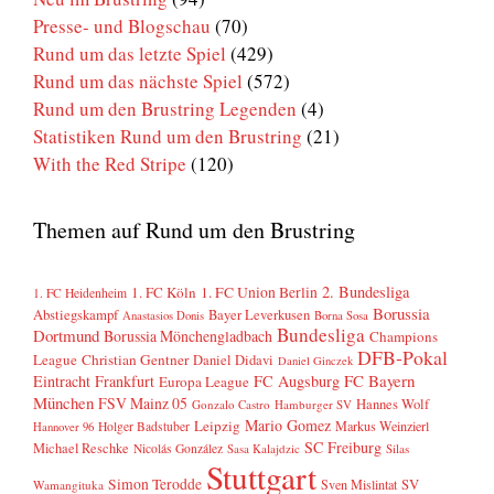
Presse- und Blogschau
(70)
Rund um das letzte Spiel
(429)
Rund um das nächste Spiel
(572)
Rund um den Brustring Legenden
(4)
Statistiken Rund um den Brustring
(21)
With the Red Stripe
(120)
Themen auf Rund um den Brustring
2. Bundesliga
1. FC Köln
1. FC Union Berlin
1. FC Heidenheim
Borussia
Abstiegskampf
Bayer Leverkusen
Anastasios Donis
Borna Sosa
Bundesliga
Dortmund
Borussia Mönchengladbach
Champions
DFB-Pokal
League
Christian Gentner
Daniel Didavi
Daniel Ginczek
FC Bayern
Eintracht Frankfurt
FC Augsburg
Europa League
München
FSV Mainz 05
Hannes Wolf
Gonzalo Castro
Hamburger SV
Mario Gomez
Leipzig
Markus Weinzierl
Holger Badstuber
Hannover 96
SC Freiburg
Michael Reschke
Nicolás González
Sasa Kalajdzic
Silas
Stuttgart
Simon Terodde
SV
Sven Mislintat
Wamangituka