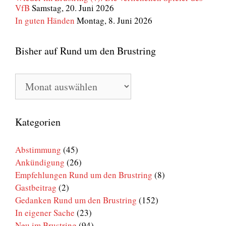
VfB
Samstag, 20. Juni 2026
In guten Händen
Montag, 8. Juni 2026
Bisher auf Rund um den Brustring
Bisher
auf
Rund
um
den
Kategorien
Brustring
Abstimmung
(45)
Ankündigung
(26)
Empfehlungen Rund um den Brustring
(8)
Gastbeitrag
(2)
Gedanken Rund um den Brustring
(152)
In eigener Sache
(23)
Neu im Brustring
(94)