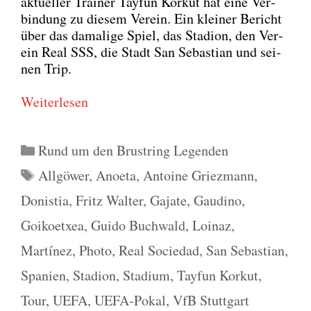
aktu­el­ler Trai­ner Tay­fun Korkut hat eine Ver­
bin­dung zu die­sem Ver­ein. Ein klei­ner Bericht
über das dama­li­ge Spiel, das Sta­di­on, den Ver­
ein Real SSS, die Stadt San Sebas­ti­an und sei­
nen Trip.
Wei­ter­le­sen
Kategorien
Rund um den Brustring Legenden
Schlagwörter
Allgöwer
,
Anoeta
,
Antoine Griezmann
,
Donistia
,
Fritz Walter
,
Gajate
,
Gaudino
,
Goikoetxea
,
Guido Buchwald
,
Loinaz
,
Martínez
,
Photo
,
Real Sociedad
,
San Sebastian
,
Spanien
,
Stadion
,
Stadium
,
Tayfun Korkut
,
Tour
,
UEFA
,
UEFA-Pokal
,
VfB Stuttgart