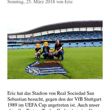
Sonntag, 25. März 2018
von
Eric
Eric hat das Sta­di­on von Real Socie­dad San
Sebas­ti­an besucht, gegen den der VfB Stutt­gart
1989 im UEFA Cup ange­tre­ten ist. Auch unser