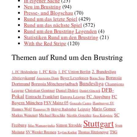
In eigener Sache
(23)
Neu im Brustring
(94)
Presse- und Blogschau
(70)
Rund um das letzte Spiel
(429)
Rund um das nächste Spiel
(572)
Rund um den Brustring Legenden
(4)
Statistiken Rund um den Brustring
(21)
With the Red Stripe
(120)
Themen auf Rund um den Brustring
2. Bundesliga
1. FC Köln
1. FC Union Berlin
1. FC Heidenheim
Borussia
Abstiegskampf
Bayer Leverkusen
Anastasios Donis
Borna Sosa
Bundesliga
Dortmund
Borussia Mönchengladbach
Champions
DFB-
League
Christian Gentner
Daniel Didavi
Daniel Ginczek
Pokal
FC
Eintracht Frankfurt
FC Augsburg
Europa League
Bayern München
FSV Mainz 05
Gonzalo Castro
Hamburger SV
Mario Gomez
Leipzig
Hannes Wolf
Holger Badstuber
Hannover 96
SC
Markus Weinzierl
Michael Reschke
Nicolás González
Sasa Kalajdzic
Stuttgart
Freiburg
Simon Terodde
Sven
Silas Wamangituka
SV Werder Bremen
TSG
Mislintat
Thomas Hitzlsperger
Tayfun Korkut