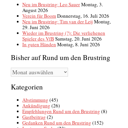
Neu im Brustring: Leo Sauer
Montag, 3.
August 2026
Verein für Boom
Donnerstag, 16. Juli 2026
Neu im Brustring: Tim van der Leij
Montag,
29. Juni 2026
Wieder im Brustring (?): Die verliehenen
Spieler des VfB
Samstag, 20. Juni 2026
In guten Händen
Montag, 8. Juni 2026
Bisher auf Rund um den Brustring
Bisher
auf
Rund
Kategorien
um
den
Brustring
Abstimmung
(45)
Ankündigung
(26)
Empfehlungen Rund um den Brustring
(8)
Gastbeitrag
(2)
Gedanken Rund um den Brustring
(152)