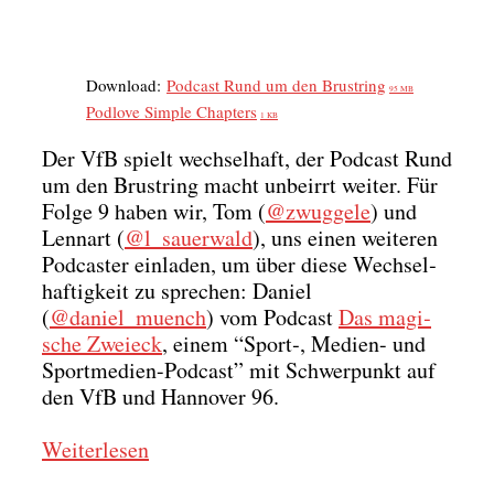
Down­load:
Pod­cast Rund um den Brust­ring
95 MB
Pod­l­ove Simp­le Chap­ters
1 KB
Der VfB spielt wech­sel­haft, der Pod­cast Rund
um den Brust­ring macht unbe­irrt wei­ter. Für
Fol­ge 9 haben wir, Tom (
@zwuggele
) und
Lenn­art (
@l_sauerwald
), uns einen wei­te­ren
Pod­cas­ter ein­la­den, um über die­se Wech­sel­
haf­tig­keit zu spre­chen: Dani­el
(
@daniel_muench
) vom Pod­cast
Das magi­
sche Zwei­eck
, einem “Sport‑, Medi­en- und
Sport­me­di­en-Pod­cast” mit Schwer­punkt auf
den VfB und Han­no­ver 96.
Wei­ter­le­sen