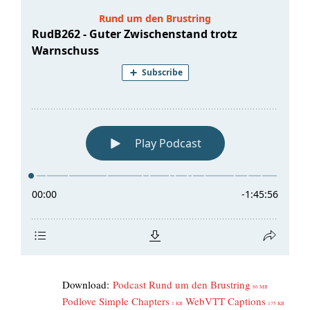
Down­load:
Pod­cast Rund um den Brust­ring
86 MB
Pod­l­ove Simp­le Chap­ters
WebVTT Cap­ti­ons
1 KB
175 KB