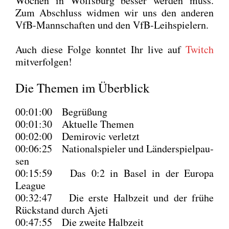
Wochen in Wolfs­burg bes­ser wer­den muss.
Zum Abschluss wid­men wir uns den ande­ren
VfB-Mann­schaf­ten und den VfB-Leih­spie­lern.
Auch die­se Fol­ge konn­tet Ihr live auf
Twitch
mit­ver­fol­gen!
Die Themen im Überblick
00:01:00 Begrü­ßung
00:01:30 Aktu­el­le The­men
00:02:00 Demi­ro­vic ver­letzt
00:06:25 Natio­nal­spie­ler und Län­der­spiel­pau­
sen
00:15:59 Das 0:2 in Basel in der Euro­pa
League
00:32:47 Die ers­te Halb­zeit und der frü­he
Rück­stand durch Aje­ti
00:47:55 Die zwei­te Halb­zeit