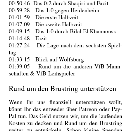
00:50:46 Das 0:2 durch Shaqi­ri und Fazit
00:59:28 Das 1:0 gegen Hei­den­heim
01:01:59 Die ers­te Halb­zeit
01:07:09 Die zwei­te Halb­zeit
01:09:15 Das 1:0 durch Bil­al El Khan­nouss
01:14:48 Fazit
01:27:24 Die Lage nach dem sechs­ten Spiel­
tag
01:33:15 Blick auf Wolfs­burg
01:39:05 Rund um die ande­ren VfB-Mann­
schaf­ten & VfB-Leih­spie­ler
Rund um den Brustring unterstützen
Wenn Ihr uns finan­zi­ell unter­stüt­zen wollt,
könnt Ihr das ent­we­der über Patre­on oder Pay­
Pal tun. Das Geld nut­zen wir, um die lau­fen­den
Kos­ten zu decken und Rund um den Brust­ring
wei­ter zu ent­wi­ckeln. Schon klei­ne Spen­den