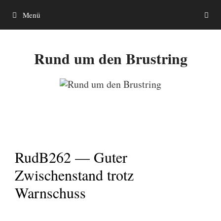
Zum
Menü
Inhalt
springen
Rund um den Brustring
RudB262 — Guter
Zwischenstand trotz
Warnschuss