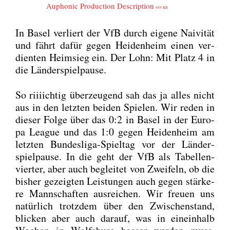
Aupho­nic Pro­duc­tion Descrip­ti­on
868 KB
In Basel ver­liert der VfB durch eige­ne Nai­vi­tät
und fährt dafür gegen Hei­den­heim einen ver­
dien­ten Heim­sieg ein. Der Lohn: Mit Platz 4 in
die Län­der­spiel­pau­se.
So riii­ich­tig über­zeu­gend sah das ja alles nicht
aus in den letz­ten bei­den Spie­len. Wir reden in
die­ser Fol­ge über das 0:2 in Basel in der Euro­
pa League und das 1:0 gegen Hei­den­heim am
letz­ten Bun­des­li­ga-Spiel­tag vor der Län­der­
spiel­pau­se. In die geht der VfB als Tabel­len­
vier­ter, aber auch beglei­tet von Zwei­feln, ob die
bis­her gezeig­ten Leis­tun­gen auch gegen stär­ke­
re Mann­schaf­ten aus­rei­chen. Wir freu­en uns
natür­lich trotz­dem über den Zwi­schen­stand,
bli­cken aber auch dar­auf, was in ein­ein­halb