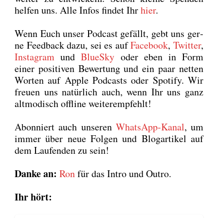
hel­fen uns. Alle Infos fin­det Ihr
hier
.
Wenn Euch unser Pod­cast gefällt, gebt uns ger­
ne Feed­back dazu, sei es auf
Face­book
,
Twit­ter
,
Insta­gram
und
BlueS­ky
oder eben in Form
einer posi­ti­ven Bewer­tung und ein paar net­ten
Wor­ten auf Apple Pod­casts oder Spo­ti­fy. Wir
freu­en uns natür­lich auch, wenn Ihr uns ganz
alt­mo­disch off­line wei­ter­emp­fehlt!
Abon­niert auch unse­ren
Whats­App-Kanal
, um
immer über neue Fol­gen und Blog­ar­ti­kel auf
dem Lau­fen­den zu sein!
Dan­ke an:
Ron
für das Intro und Out­ro.
Ihr hört: