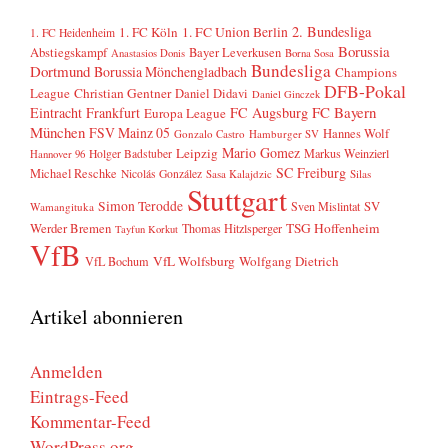
2. Bundesliga
1. FC Köln
1. FC Union Berlin
1. FC Heidenheim
Borussia
Abstiegskampf
Bayer Leverkusen
Anastasios Donis
Borna Sosa
Bundesliga
Dortmund
Borussia Mönchengladbach
Champions
DFB-Pokal
League
Christian Gentner
Daniel Didavi
Daniel Ginczek
FC Bayern
Eintracht Frankfurt
FC Augsburg
Europa League
München
FSV Mainz 05
Hannes Wolf
Gonzalo Castro
Hamburger SV
Mario Gomez
Leipzig
Markus Weinzierl
Holger Badstuber
Hannover 96
SC Freiburg
Michael Reschke
Nicolás González
Sasa Kalajdzic
Silas
Stuttgart
Simon Terodde
SV
Sven Mislintat
Wamangituka
Werder Bremen
TSG Hoffenheim
Thomas Hitzlsperger
Tayfun Korkut
VfB
VfL Wolfsburg
Wolfgang Dietrich
VfL Bochum
Artikel abonnieren
Anmelden
Eintrags-Feed
Kommentar-Feed
WordPress.org