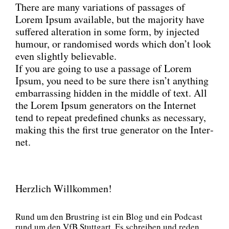
The­re are many varia­ti­ons of pas­sa­ges of
Lorem Ipsum available, but the majo­ri­ty have
suf­fe­r­ed altera­ti­on in some form, by injec­ted
humour, or ran­do­mi­sed words which don’t look
even slight­ly belie­va­ble.
If you are going to use a pas­sa­ge of Lorem
Ipsum, you need to be sure the­re isn’t any­thing
embar­ras­sing hid­den in the midd­le of text. All
the Lorem Ipsum gene­ra­tors on the Inter­net
tend to repeat pre­de­fi­ned chunks as neces­sa­ry,
making this the first true gene­ra­tor on the Inter­
net.
Herzlich Willkommen!
Rund um den Brust­ring ist ein Blog und ein Pod­cast
rund um den VfB Stutt­gart. Es schrei­ben und reden