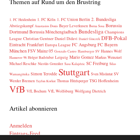
Themen auf Rund um den Brustring
2. Bundesliga
1. FC Köln
1. FC Union Berlin
1. FC Heidenheim
Borussia
Abstiegskampf
Bayer Leverkusen
Anastasios Donis
Borna Sosa
Bundesliga
Dortmund
Borussia Mönchengladbach
Champions
DFB-Pokal
League
Christian Gentner
Daniel Didavi
Daniel Ginczek
FC Bayern
Eintracht Frankfurt
FC Augsburg
Europa League
München
FSV Mainz 05
Hannes Wolf
Gonzalo Castro
Hamburger SV
Mario Gomez
Leipzig
Markus Weinzierl
Holger Badstuber
Hannover 96
SC Freiburg
Michael Reschke
Nicolás González
Sasa Kalajdzic
Silas
Stuttgart
Simon Terodde
SV
Sven Mislintat
Wamangituka
Werder Bremen
TSG Hoffenheim
Thomas Hitzlsperger
Tayfun Korkut
VfB
VfL Wolfsburg
Wolfgang Dietrich
VfL Bochum
Artikel abonnieren
Anmelden
Eintrags-Feed